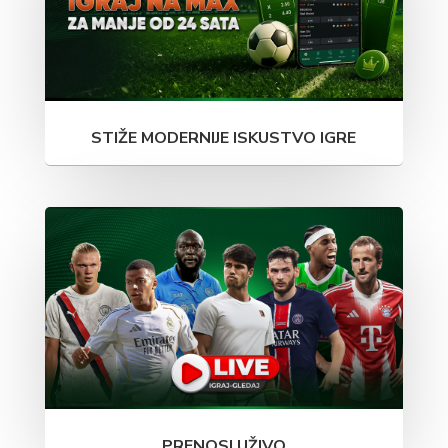
STIŽE MODERNIJE ISKUSTVO IGRE
PRENOSI UŽIVO