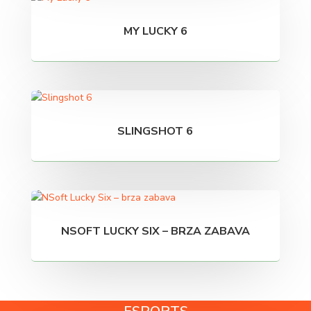
MY LUCKY 6
SLINGSHOT 6
NSOFT LUCKY SIX – BRZA ZABAVA