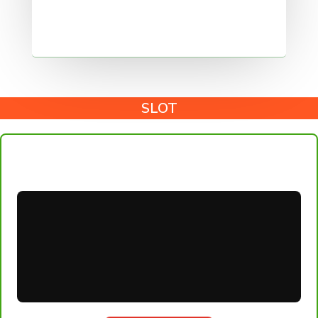
SLOT
TRENUTNA VRIJEDNOST MAXBET JACKPOTA: