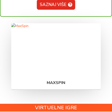
SAZNAJ VIŠE
MAXSPIN
VIRTUELNE IGRE