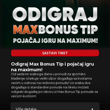
SASTAVI TIKET
Odigraj Max Bonus Tip i pojačaj igru
na maximum!
Od sada te svakoga dana u ponudi za sportsko
klađenje očekuje veliki izbor događaja sa kvotama
većim u odnosu na redovnu ponudu! Uz svaka dva
događaja iz standardne ponude na tiketu možeš
odigrati događaj po izboru iz Max Bonus Tip ponude sa
većom kvotom!
Više detalja