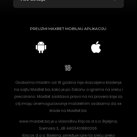
PREUZMI MAXBET MOBILNU APLIKACIJU:
Osobama mlađim od 18 godina nije dozvoljeno klađenje
na sajtu MaxBet.ba, kako je po Zakonu o igrama na sreću i
precizirano.
MaxBet
zadržava pravo na niz provera koje za
cilj imaju onemogućavanje maloletnim osobama da se
klade na MaxBet.ba
www.maxbet.ba je u vlasništvu Krijcos d.o.o. Bijeljina,
Sremska 3, JIB 4400401880006.
Krijcos d.o.o. Bijeljina, priređuje igre na sreću preko