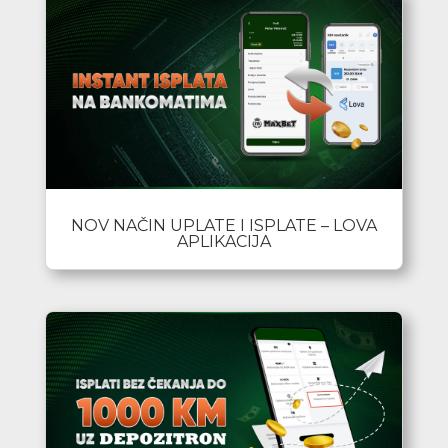
NOV NAČIN UPLATE I ISPLATE – LOVA
APLIKACIJA