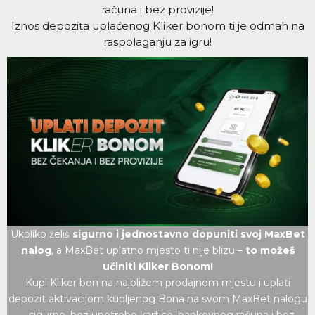
računa i bez provizije!
Iznos depozita uplaćenog Kliker bonom ti je odmah na
raspolaganju za igru!
Ukoliko želiš
sigurno i jednostavno dopuniti svoj MaxBet
nalog
, a MaxBet uplatno mjesto ti nije blizu –
to možeš
učiniti Kliker Bonom!
Kupi Kliker bon na najbližem prodajnom mjestu i uplati
depozit aktivacijom kupljenog Bona na svom MaxBet nalogu
– sigurno, bez upotrebe kartice, bankovnog računa i bez