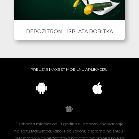
DEPOZITRON – ISPLATA DOBITKA
PREUZMI MAXBET MOBILNU APLIKACIJU:
Osobama mlađim od 18 godina nije dozvoljeno klađenje
na sajtu MaxBet.ba, kako je po Zakonu o igrama na sreću i
precizirano.
MaxBet
zadržava pravo na niz provera koje za