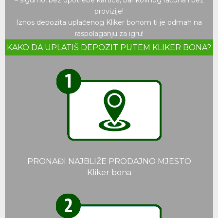
provizije!
Iznos depozita uplaćenog Kliker bonom ti je odmah na
raspolaganju za igru!
KAKO DA UPLATIŠ DEPOZIT PUTEM KLIKER BONA?
PRONAĐI NAJBLIŽE PRODAJNO MJESTO
Kliker bona