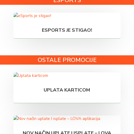
ESPORTS
ESPORTS JE STIGAO!
OSTALE PROMOCIJE
UPLATA KARTICOM
NOV NAČIN UPLATE I ISPLATE – LOVA