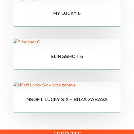
MY LUCKY 6
SLINGSHOT 6
NSOFT LUCKY SIX – BRZA ZABAVA