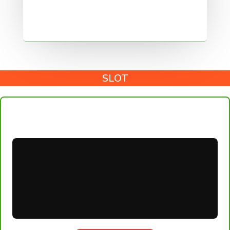
SLOT
TRENUTNA VRIJEDNOST MAXBET JACKPOTA: