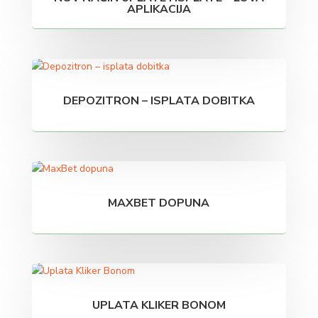
APLIKACIJA
DEPOZITRON – ISPLATA DOBITKA
MAXBET DOPUNA
UPLATA KLIKER BONOM