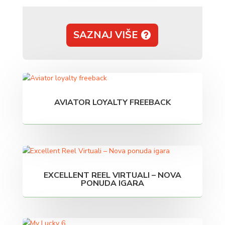
SAZNAJ VIŠE
AVIATOR LOYALTY FREEBACK
EXCELLENT REEL VIRTUALI – NOVA
PONUDA IGARA