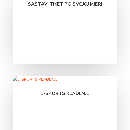
SASTAVI TIKET PO SVOJOJ MJERI
E-SPORTS KLAĐENJE