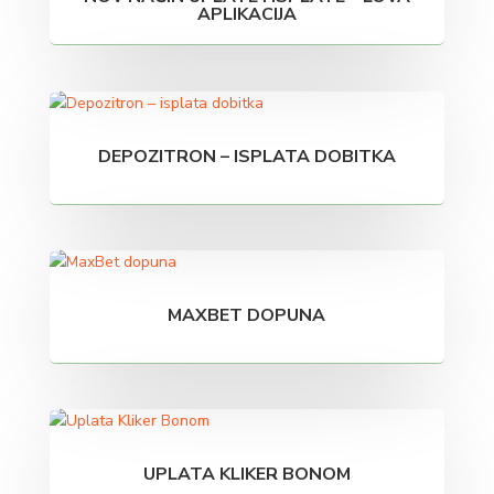
APLIKACIJA
DEPOZITRON – ISPLATA DOBITKA
MAXBET DOPUNA
UPLATA KLIKER BONOM