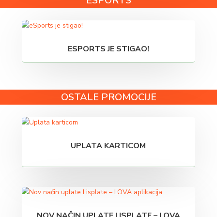
ESPORTS
ESPORTS JE STIGAO!
OSTALE PROMOCIJE
UPLATA KARTICOM
NOV NAČIN UPLATE I ISPLATE – LOVA