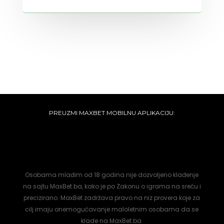
PREUZMI MAXBET MOBILNU APLIKACIJU:
Osobama mlađim od 18 godina nije dozvoljeno klađenje
na sajtu MaxBet.ba, kako je po Zakonu o igrama na sreću i
precizirano.
MaxBet
zadržava pravo na niz provera koje za
cilj imaju onemogućavanje maloletnim osobama da se
klade na MaxBet.ba