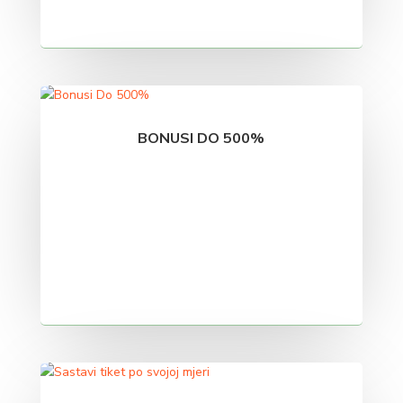
BONUSI DO 500%