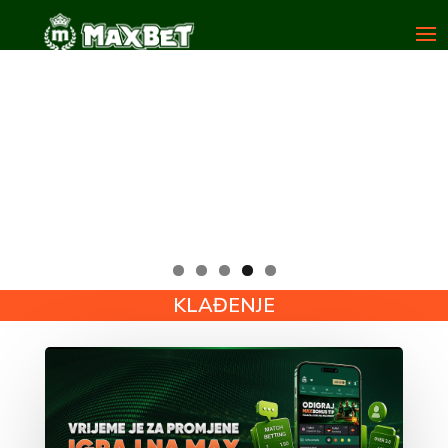
KLAĐENJE