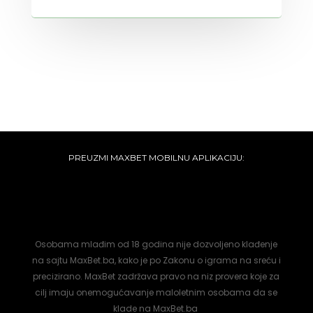
PREUZMI MAXBET MOBILNU APLIKACIJU:
Osobama mlađim od 18 godina nije dozvoljeno klađenje
na sajtu MaxBet.ba, kako je po Zakonu o igrama na sreću i
precizirano.
MaxBet
zadržava pravo na niz provera koje za
cilj imaju onemogućavanje maloletnim osobama da se
klade na MaxBet.ba