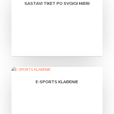
SASTAVI TIKET PO SVOJOJ MJERI
E-SPORTS KLAĐENJE