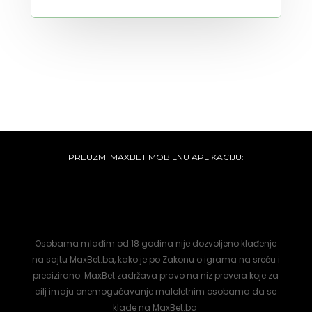
PREUZMI MAXBET MOBILNU APLIKACIJU:
Osobama mlađim od 18 godina nije dozvoljeno klađenje
na sajtu MaxBet.ba, kako je po Zakonu o igrama na sreću i
precizirano.
MaxBet
zadržava pravo na niz provera koje za
cilj imaju onemogućavanje maloletnim osobama da se
klade na MaxBet.ba