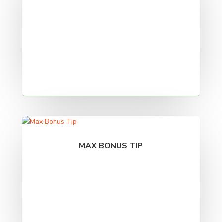
MAX BONUS TIP