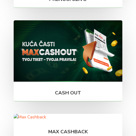
CASH OUT
MAX CASHBACK