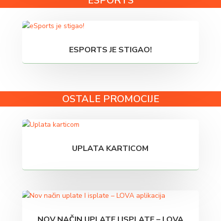
ESPORTS
ESPORTS JE STIGAO!
OSTALE PROMOCIJE
UPLATA KARTICOM
NOV NAČIN UPLATE I ISPLATE – LOVA