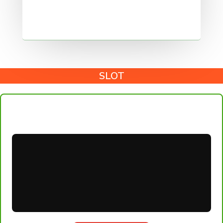
SLOT
TRENUTNA VRIJEDNOST MAXBET JACKPOTA: