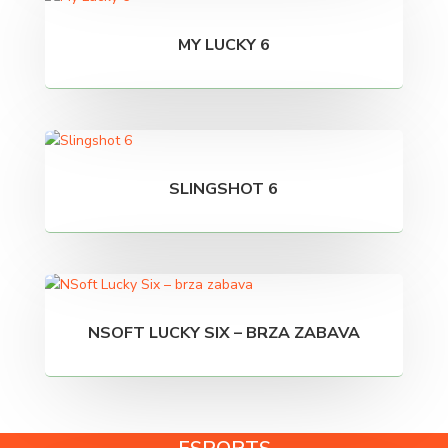
MY LUCKY 6
SLINGSHOT 6
NSOFT LUCKY SIX – BRZA ZABAVA