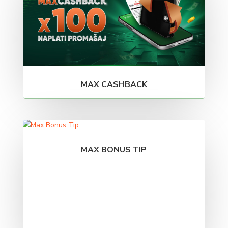
MAX CASHBACK
MAX BONUS TIP