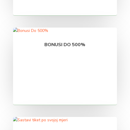
BONUSI DO 500%