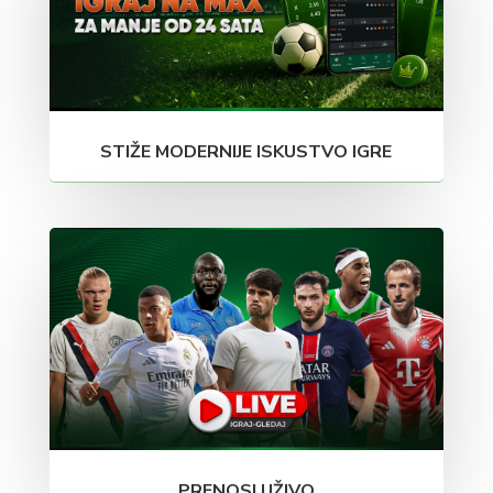
STIŽE MODERNIJE ISKUSTVO IGRE
PRENOSI UŽIVO