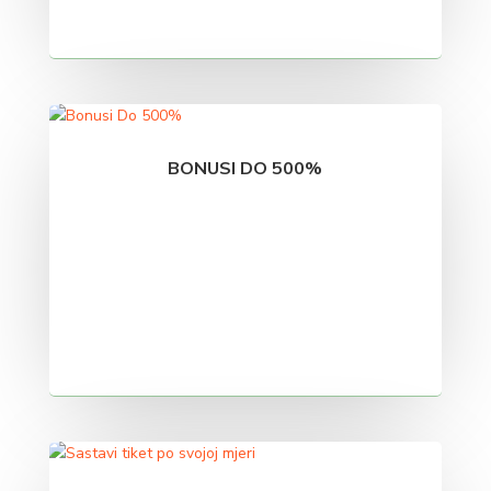
BONUSI DO 500%