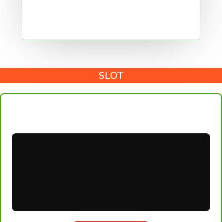
SLOT
TRENUTNA VRIJEDNOST MAXBET JACKPOTA: