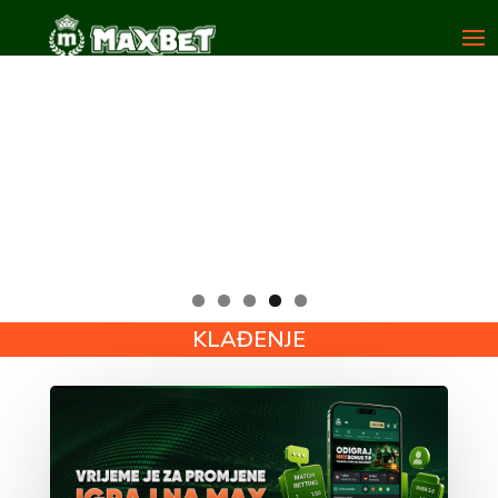
KLAĐENJE