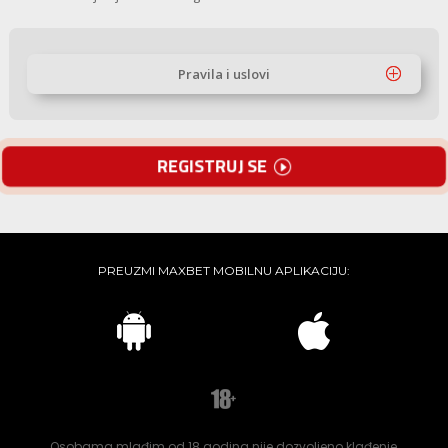
Pravila i uslovi
REGISTRUJ SE
PREUZMI MAXBET MOBILNU APLIKACIJU:
Osobama mlađim od 18 godina nije dozvoljeno klađenje