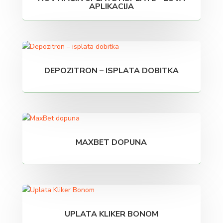
APLIKACIJA
DEPOZITRON – ISPLATA DOBITKA
MAXBET DOPUNA
UPLATA KLIKER BONOM