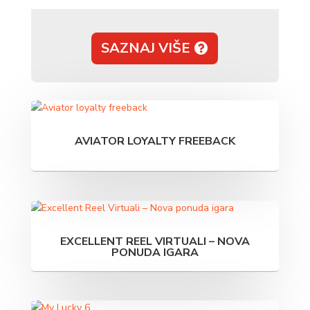
SAZNAJ VIŠE
AVIATOR LOYALTY FREEBACK
EXCELLENT REEL VIRTUALI – NOVA
PONUDA IGARA