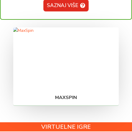
SAZNAJ VIŠE
MAXSPIN
VIRTUELNE IGRE