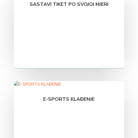
SASTAVI TIKET PO SVOJOJ MJERI
E-SPORTS KLAĐENJE