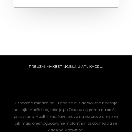
PREUZMI MAXBET MOBILNU APLIKACIJU:
Osobama mlađim od 18 godina nije dozvoljeno klađenje
na sajtu MaxBet.ba, kako je po Zakonu o igrama na sreću i
precizirano.
MaxBet
zadržava pravo na niz provera koje za
cilj imaju onemogućavanje maloletnim osobama da se
klade na MaxBet.ba