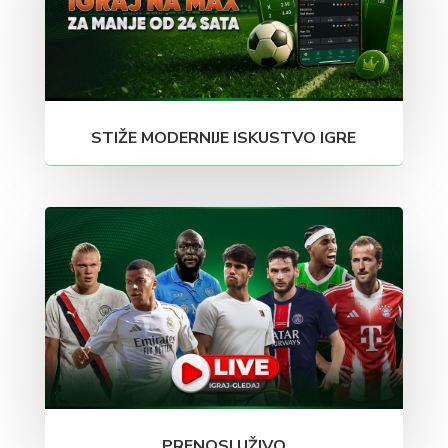
STIŽE MODERNIJE ISKUSTVO IGRE
PRENOSI UŽIVO