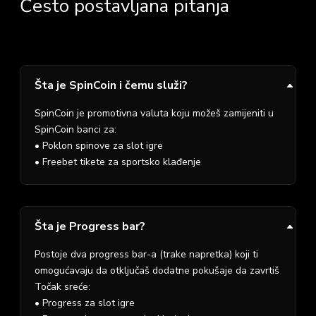
Često postavljana pitanja
Šta je SpinCoin i čemu služi?
SpinCoin je promotivna valuta koju možeš zamijeniti u
SpinCoin banci za:
• Poklon spinove za slot igre
• Freebet tikete za sportsko klađenje
Šta je Progress bar?
Postoje dva progress bar-a (trake napretka) koji ti
omogućavaju da otključaš dodatne pokušaje da zavrtiš
Točak sreće:
• Progress za slot igre