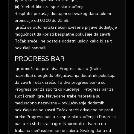
(ii) freebet tiket za sportsko klađenje.
Besplatni pokušaji dostupni su svakog dana tokom
promocije od 00:00 do 23:59.
Igraču se automatski nakon izvršene prijave dodjeljuje
mogućnost da koristi besplatne pokušaje da zavrti
Točak sreće i ne postoje dodatni uslovi kako bi se ti
pokušaji ostvarili.
PROGRESS BAR
Igrač može da prati dva Progress bar-a (trake
napretka) u pogledu otključavanja dodatnih pokušaja
da zavrti Točak sreće. Ta dva progress bar-a su:
Progress bar za sportsko klađenje; i Progress bar za
slot i crash igre. Navedene trake napretka su
međusobno nezavisne – otključavanje dodatnih
pokušaja da se zavrti Točak sreće odvojeno se prati
preko Progress bar-a za sportsko klađenje i Progress
bar-a za slot i crash igre. Napredak ostvaren na
trakama međusobno se ne sabira. Svakog dana od