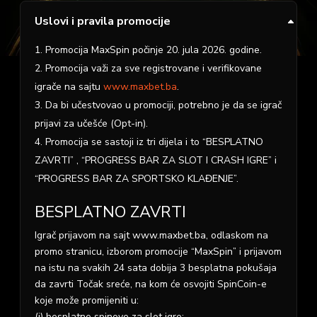
Uslovi i pravila promocije
Promocija MaxSpin počinje 20. jula 2026. godine.
Promocija važi za sve registrovane i verifikovane 
igrače na sajtu 
www.maxbet.ba
. 
Da bi učestvovao u promociji, potrebno je da se igrač 
prijavi za učešće (Opt-in). 
Promocija se sastoji iz tri dijela i to “BESPLATNO
ZAVRTI” , “PROGRESS BAR ZA SLOT I CRASH IGRE” i
“PROGRESS BAR ZA SPORTSKO KLAĐENJE”.
BESPLATNO ZAVRTI
Igrač prijavom na sajt www.maxbet.ba, odlaskom na
promo stranicu, izborom promocije “MaxSpin” i prijavom
na istu na svakih 24 sata dobija 3 besplatna pokušaja
da zavrti Točak sreće, na kom će osvojiti SpinCoin-e
koje može promijeniti u:
(i) besplatne spinove za slot igre;