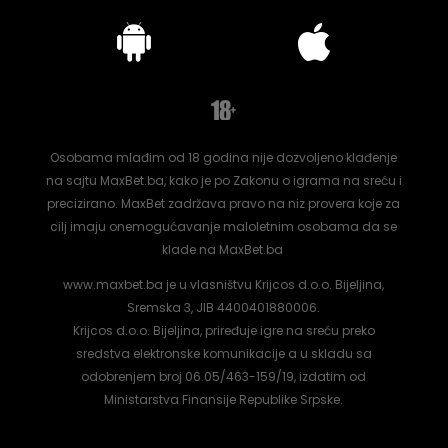
Osobama mlađim od 18 godina nije dozvoljeno klađenje
na sajtu MaxBet.ba, kako je po Zakonu o igrama na sreću i
precizirano.
MaxBet
zadržava pravo na niz provera koje za
cilj imaju onemogućavanje maloletnim osobama da se
klade na MaxBet.ba
www.maxbet.ba je u vlasništvu Krijcos d.o.o. Bijeljina,
Sremska 3, JIB 4400401880006.
Krijcos d.o.o. Bijeljina, priređuje igre na sreću preko
sredstva elektronske komunikacije a u skladu sa
odobrenjem broj 06.05/463-159/19, izdatim od
Ministarstva Finansije Republike Srpske.