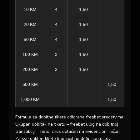
10 KM
4
1,50
–
20 KM
4
1,50
–
50 KM
4
1,50
–
100 KM
3
1,50
–
200 KM
2
1,50
–
500 KM
–
–
1,50
1,000 KM
–
–
1,50
Formula za dobitne tikete odigrane freebet sredstvima:
Ukupan dobitak na tiketu – freebet ulog na dobitnoj
transakciji = neto iznos uplaćen na evidencioni račun.
Za sve poklon tikete kod kojih je definisan uslov