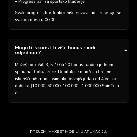
• Progress bar za sportsko klađenje
Svaki progress bar funkcioniše nezavisno, i resetuje se
svakog dana u 00:00.
Mogu li iskoristiti više bonus rundi
odjednom?
Možeš potrošiti 3, 5, 10 ili 20 bonus rundi u jednom
spinu na Točku sreće. Dobitak se množi sa brojem
iskorišćenih rundi, osim ako osvojiš jedan od 4 velika
dobitka (10.000, 50.000, 100.000 i 1.000.000 SpinCoin-
a).
PREUZMI MAXBET MOBILNU APLIKACIJU: