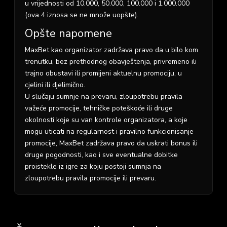
u vrijednosti od 10.000, 50.000, 100.000 i 1.000.000
(ova 4 iznosa se ne množe uopšte).
Opšte napomene
MaxBet kao organizator zadržava pravo da u bilo kom
trenutku, bez prethodnog obavještenja, privremeno ili
trajno obustavi ili promijeni aktuelnu promociju, u
cjelini ili djelimično.
U slučaju sumnje na prevaru, zloupotrebu pravila
važeće promocije, tehničke poteškoće ili druge
okolnosti koje su van kontrole organizatora, a koje
mogu uticati na regularnost i pravilno funkcionisanje
promocije, MaxBet zadržava pravo da uskrati bonus ili
druge pogodnosti, kao i sve eventualne dobitke
proistekle iz igre za koju postoji sumnja na
zloupotrebu pravila promocije ili prevaru.