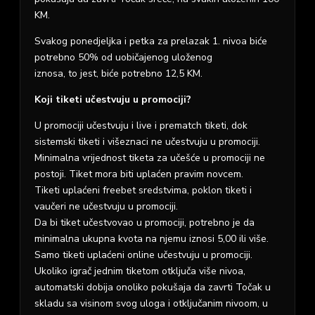
KM.
Svakog ponedjeljka i petka za prelazak 1. nivoa biće
potrebno 50% od uobičajenog uloženog
iznosa, to jest, biće potrebno 12,5 KM.
Koji tiketi učestvuju u promociji?
U promociji učestvuju i live i prematch tiketi, dok
sistemski tiketi i višeznaci ne učestvuju u promociji.
Minimalna vrijednost tiketa za učešće u promociji ne
postoji. Tiket mora biti uplaćen pravim novcem.
Tiketi uplaćeni freebet sredstvima, poklon tiketi i
vaučeri ne učestvuju u promociji.
Da bi tiket učestvovao u promociji, potrebno je da
minimalna ukupna kvota na njemu iznosi 5,00 ili više.
Samo tiketi uplaćeni online učestvuju u promociji.
Ukoliko igrač jednim tiketom otključa više nivoa,
automatski dobija onoliko pokušaja da zavrti Točak u
skladu sa visinom svog uloga i otključanim nivoom, u