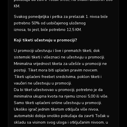
KM.
Svakog ponedjeljka i petka za prelazak 1. nivoa biće
potrebno 50% od uobičajenog uloženog
iznosa, to jest, biće potrebno 12,5 KM.
Koji tiketi učestvuju u promociji?
U promociji učestvuju i live i prematch tiketi, dok
sistemski tiketi i višeznaci ne učestvuju u promociji.
Minimalna vrijednost tiketa za učešće u promociji ne
postoji. Tiket mora biti uplaćen pravim novcem.
Tiketi uplaćeni freebet sredstvima, poklon tiketi i
vaučeri ne učestvuju u promociji.
Da bi tiket učestvovao u promociji, potrebno je da
minimalna ukupna kvota na njemu iznosi 5,00 ili više.
Samo tiketi uplaćeni online učestvuju u promociji.
Ukoliko igrač jednim tiketom otključa više nivoa,
automatski dobija onoliko pokušaja da zavrti Točak u
skladu sa visinom svog uloga i otključanim nivoom, u