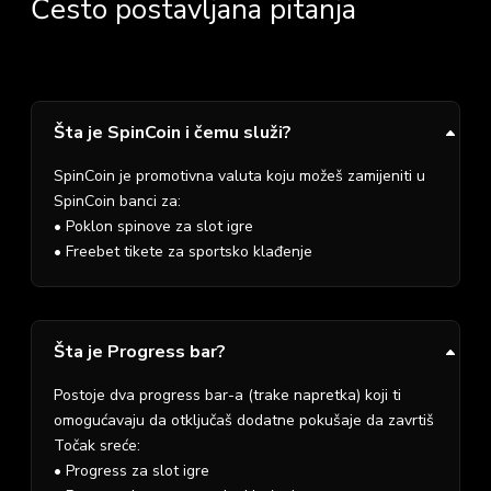
Često postavljana pitanja
Šta je SpinCoin i čemu služi?
SpinCoin je promotivna valuta koju možeš zamijeniti u
SpinCoin banci za:
• Poklon spinove za slot igre
• Freebet tikete za sportsko klađenje
Šta je Progress bar?
Postoje dva progress bar-a (trake napretka) koji ti
omogućavaju da otključaš dodatne pokušaje da zavrtiš
Točak sreće:
• Progress za slot igre