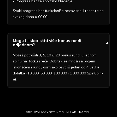
• Progress bar za sportsko klađenje
Svaki progress bar funkcioniše nezavisno, i resetuje se
svakog dana u 00:00.
Mogu li iskoristiti više bonus rundi
odjednom?
Možeš potrošiti 3, 5, 10 ili 20 bonus rundi u jednom
spinu na Točku sreće. Dobitak se množi sa brojem
iskorišćenih rundi, osim ako osvojiš jedan od 4 velika
dobitka (10.000, 50.000, 100.000 i 1.000.000 SpinCoin-
a).
PREUZMI MAXBET MOBILNU APLIKACIJU: