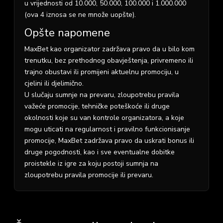
u vrijednosti od 10.000, 50.000, 100.000 i 1.000.000
(ova 4 iznosa se ne množe uopšte).
Opšte napomene
MaxBet kao organizator zadržava pravo da u bilo kom
trenutku, bez prethodnog obavještenja, privremeno ili
trajno obustavi ili promijeni aktuelnu promociju, u
cjelini ili djelimično.
U slučaju sumnje na prevaru, zloupotrebu pravila
važeće promocije, tehničke poteškoće ili druge
okolnosti koje su van kontrole organizatora, a koje
mogu uticati na regularnost i pravilno funkcionisanje
promocije, MaxBet zadržava pravo da uskrati bonus ili
druge pogodnosti, kao i sve eventualne dobitke
proistekle iz igre za koju postoji sumnja na
zloupotrebu pravila promocije ili prevaru.