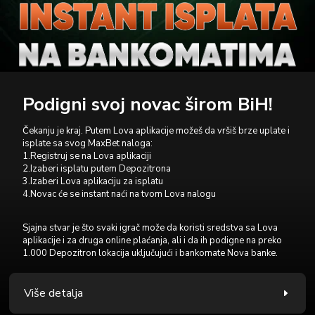
Podigni svoj novac širom BiH!
Čekanju je kraj. Putem Lova aplikacije možeš da vršiš brze uplate i
isplate sa svog MaxBet naloga:
1.Registruj se na Lova aplikaciji
2.Izaberi isplatu putem Depozitrona
3.Izaberi Lova aplikaciju za isplatu
4.Novac će se instant naći na tvom Lova nalogu
Sjajna stvar je što svaki igrač može da koristi sredstva sa Lova
aplikacije i za druga online plaćanja, ali i da ih podigne na preko
1.000 Depozitron lokacija uključujući i bankomate Nova banke.
Više detalja